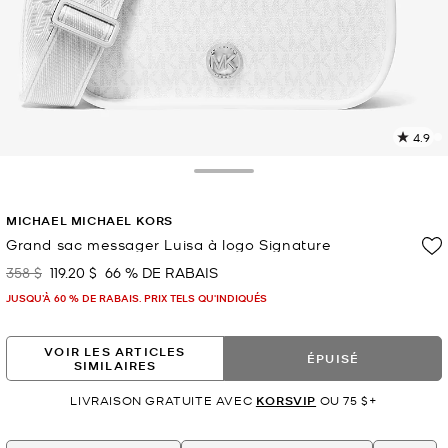
4.9
L
l
5
Toggle Drawer
c
L
MICHAEL MICHAEL KORS
v
l
Grand sac messager Luisa à logo Signature
p
358 $
119.20 $
66 % DE RABAIS
était
maintenant
JUSQU’À 60 % DE RABAIS. PRIX TELS QU'INDIQUÉS
VOIR LES ARTICLES
ÉPUISÉ
SIMILAIRES
LIVRAISON GRATUITE AVEC
KORSVIP
OU 75 $+