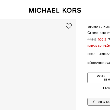
MICHAEL KO
Grand sac m
448 $
109 $
était
mainte
RABAIS SUPPLÉME
BRU
COULEUR
DÉCOUVRIR D'A
VOIR L
SI
LIV
DÉTAILS D