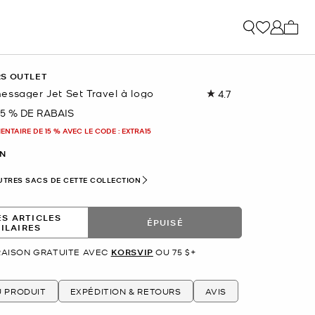
Mon p
RS OUTLET
essager Jet Set Travel à logo
4.7
Lire
les
75 % DE RABAIS
nant
3737
commentaires.
NTAIRE DE 15 % AVEC LE CODE : EXTRA15
Lien
vers
N
la
même
UTRES SACS DE CETTE COLLECTION
page.
ES ARTICLES
ÉPUISÉ
MILAIRES
RAISON GRATUITE AVEC
KORSVIP
OU 75 $+
U PRODUIT
EXPÉDITION & RETOURS
AVIS