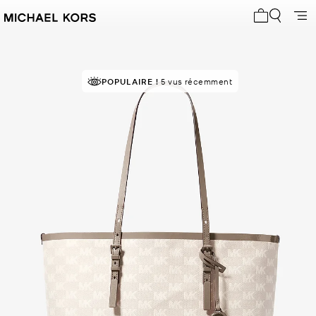
Mon panier 
POPULAIRE !
5 vus récemment