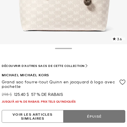
3.6
L
l
1
Toggle Drawer
c
L
v
DÉCOUVRIR D'AUTRES SACS DE CETTE COLLECTION
l
MICHAEL MICHAEL KORS
p
Grand sac fourre-tout Quinn en jacquard à logo avec
pochette
298 $
125.40 $
57 % DE RABAIS
était
maintenant
JUSQU’À 60 % DE RABAIS. PRIX TELS QU'INDIQUÉS
VOIR LES ARTICLES
ÉPUISÉ
SIMILAIRES