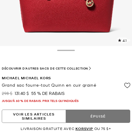
4.1
L
l
2
Toggle Drawer
c
L
v
DÉCOUVRIR D'AUTRES SACS DE CETTE COLLECTION
l
MICHAEL MICHAEL KORS
p
Grand sac fourre-tout Quinn en cuir grainé
298 $
131.40 $
55 % DE RABAIS
était
maintenant
JUSQU’À 60 % DE RABAIS. PRIX TELS QU'INDIQUÉS
VOIR LES ARTICLES
ÉPUISÉ
SIMILAIRES
LIVRAISON GRATUITE AVEC
KORSVIP
OU 75 $+