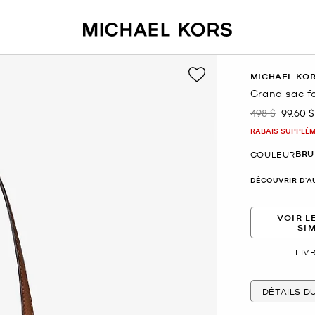
MICHAEL KO
Grand sac fo
498 $
99.60 $
était
mainte
RABAIS SUPPLÉME
BRU
COULEUR
DÉCOUVRIR D'A
VOIR L
SI
LIV
DÉTAILS D