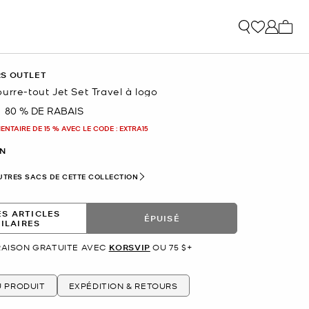
Mon p
RS OUTLET
urre-tout Jet Set Travel à logo
80 % DE RABAIS
nant
NTAIRE DE 15 % AVEC LE CODE : EXTRA15
N
UTRES SACS DE CETTE COLLECTION
ES ARTICLES
ÉPUISÉ
MILAIRES
RAISON GRATUITE AVEC
KORSVIP
OU 75 $+
U PRODUIT
EXPÉDITION & RETOURS