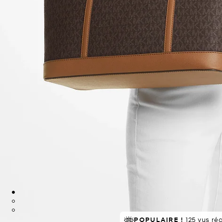
À SUCCÈS!
POPULAIRE !
Classé 5 étoiles par 