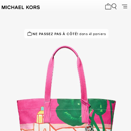
Mon panier 
NE PASSEZ PAS À CÔTÉ!
EN DEMANDE !
12 vendus
dans 41 paniers