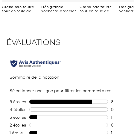
Grand sac fourre-
Très grande
Grand sac fourre-
Très gr
tout en toile de
pochette-bracelet
tout en toile de
pochett
coton Michael Kors
Jet Set Michael
coton Michael Kors
Jet Set
X Christina Zimpel
Kors X Christina
X Christina Zimpel
Kors X C
Zimpel
Zimpel