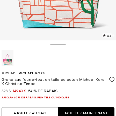
4.4
L
l
1
Toggle Drawer
c
L
v
l
sélectionné(s)
p
MICHAEL MICHAEL KORS
Grand sac fourre-tout en toile de coton Michael Kors
X Christina Zimpel
328 $
149.40 $
54 % DE RABAIS
était
maintenant
JUSQU’À 60 % DE RABAIS. PRIX TELS QU'INDIQUÉS
AJOUTER AU SAC
ACHETER MAINTENANT