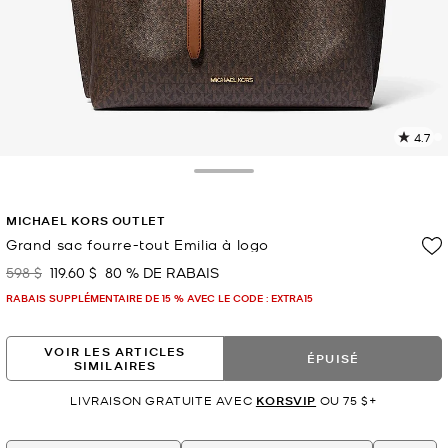
4.7
L
l
1
Toggle Drawer
c
L
MICHAEL KORS OUTLET
v
l
Grand sac fourre-tout Emilia à logo
p
598 $
119.60 $
80 % DE RABAIS
était
maintenant
RABAIS SUPPLÉMENTAIRE DE 15 % AVEC LE CODE : EXTRA15
VOIR LES ARTICLES
ÉPUISÉ
SIMILAIRES
LIVRAISON GRATUITE AVEC
KORSVIP
OU 75 $+