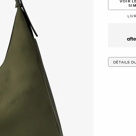
VOIR L
SI
LIV
Afte
DÉTAILS D