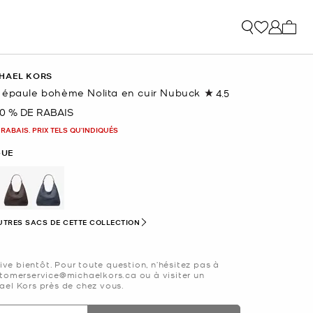
Mon p
HAEL KORS
 épaule bohème Nolita en cuir Nubuck
4.5
Lire
les
0 % DE RABAIS
nant
137
commentaires.
 RABAIS. PRIX TELS QU'INDIQUÉS
Lien
vers
GUE
la
même
page.
nné(s)
UTRES SACS DE CETTE COLLECTION
rive bientôt. Pour toute question, n’hésitez pas à
tomerservice@michaelkors.ca ou à visiter un
el Kors près de chez vous.