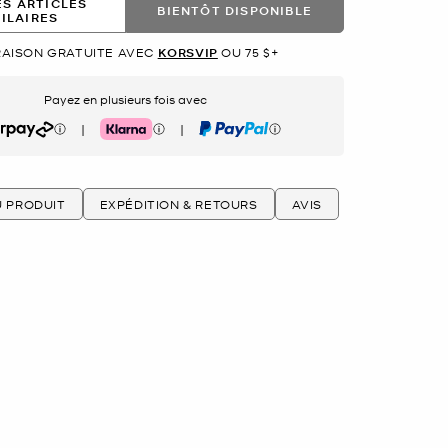
ES ARTICLES
BIENTÔT DISPONIBLE
MILAIRES
RAISON GRATUITE AVEC
KORSVIP
OU 75 $+
Payez en plusieurs fois avec
|
|
rpay
Klarna
PayPal
U PRODUIT
EXPÉDITION & RETOURS
AVIS