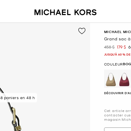
MICHAEL MIC
Grand sac à
458 $
179 $
6
était
mainte
JUSQU’À 60 % DE
BO
COULEUR
sélectio
DÉCOUVRIR D'A
s acheteurs
8 paniers en 48 h
Cet article ar
contacter cus
magasin Micha