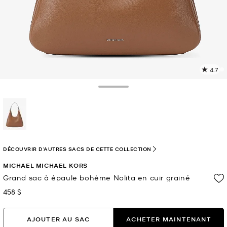
4.7
L
l
6
Toggle Drawer
c
L
v
l
sélectionné(s)
p
DÉCOUVRIR D'AUTRES SACS DE CETTE COLLECTION
MICHAEL MICHAEL KORS
Grand sac à épaule bohème Nolita en cuir grainé
458 $
maintenant
AJOUTER AU SAC
ACHETER MAINTENANT