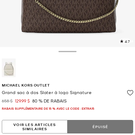
4.7
L
l
2
Toggle Drawer
c
L
v
l
sélectionné(s)
p
MICHAEL KORS OUTLET
Grand sac à dos Slater à logo Signature
658 $
129.99 $
80 % DE RABAIS
était
maintenant
RABAIS SUPPLÉMENTAIRE DE 15 % AVEC LE CODE : EXTRA15
VOIR LES ARTICLES
ÉPUISÉ
SIMILAIRES