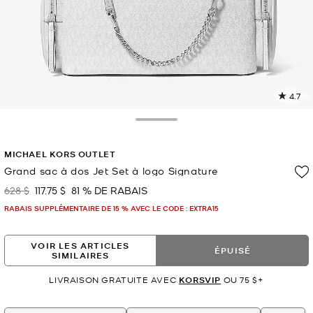
4.7
L
l
2
Toggle Drawer
c
L
MICHAEL KORS OUTLET
v
l
Grand sac à dos Jet Set à logo Signature
p
628 $
117.75 $
81 % DE RABAIS
était
maintenant
RABAIS SUPPLÉMENTAIRE DE 15 % AVEC LE CODE : EXTRA15
VOIR LES ARTICLES
ÉPUISÉ
SIMILAIRES
LIVRAISON GRATUITE AVEC
KORSVIP
OU 75 $+