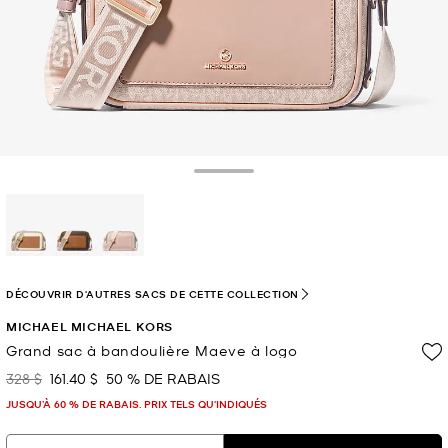
Toggle Drawer
sélectionné(s)
DÉCOUVRIR D'AUTRES SACS DE CETTE COLLECTION
MICHAEL MICHAEL KORS
Grand sac à bandoulière Maeve à logo
328 $
161.40 $
50 % DE RABAIS
était
maintenant
JUSQU’À 60 % DE RABAIS. PRIX TELS QU'INDIQUÉS