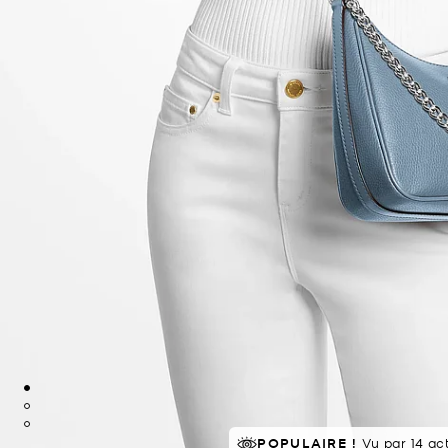
À SUCCÈS!
POPULAIRE !
Vu par 14 ac