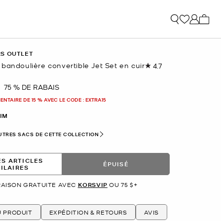
Mon p
RS OUTLET
bandoulière convertible Jet Set en cuir
4.7
Lire
les
59
75 % DE RABAIS
nant
commentaires.
Lien
NTAIRE DE 15 % AVEC LE CODE : EXTRA15
vers
la
IM
même
page.
UTRES SACS DE CETTE COLLECTION
ES ARTICLES
ÉPUISÉ
MILAIRES
RAISON GRATUITE AVEC
KORSVIP
OU 75 $+
U PRODUIT
EXPÉDITION & RETOURS
AVIS