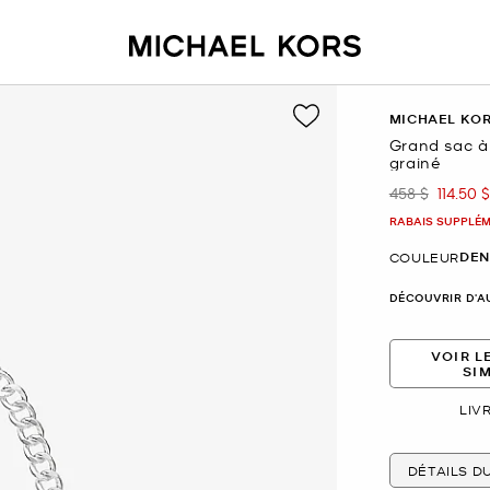
MICHAEL KO
Grand sac à 
grainé
458 $
114.50 $
était
mainte
RABAIS SUPPLÉME
DEN
COULEUR
DÉCOUVRIR D'A
VOIR L
SI
LIV
DÉTAILS D