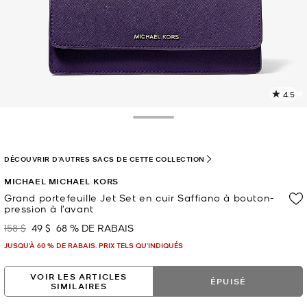
4.5
L
l
5
Toggle Drawer
c
L
v
DÉCOUVRIR D'AUTRES SACS DE CETTE COLLECTION
l
MICHAEL MICHAEL KORS
p
Grand portefeuille Jet Set en cuir Saffiano à bouton-
pression à l’avant
158 $
49 $
68 % DE RABAIS
était
maintenant
JUSQU’À 60 % DE RABAIS. PRIX TELS QU'INDIQUÉS
VOIR LES ARTICLES
ÉPUISÉ
SIMILAIRES