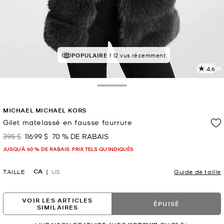
À SUCCÈS!
POPULAIRE !
Classé 5 étoiles par 84 % des clients
12 vus récemment
4.6
L
l
2
Toggle Drawer
c
L
MICHAEL MICHAEL KORS
v
l
Gilet matelassé en fausse fourrure
p
395 $
116.99 $
70 % DE RABAIS
était
maintenant
JUSQU’À 60 % DE RABAIS. PRIX TELS QU'INDIQUÉS
CA
TAILLE
US
Guide de taille
VOIR LES ARTICLES
ÉPUISÉ
SIMILAIRES