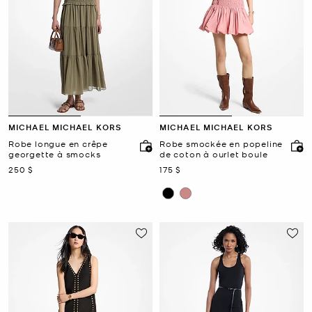
MICHAEL MICHAEL KORS
MICHAEL MICHAEL KORS
Robe longue en crêpe
Robe smockée en popeline
georgette à smocks
de coton à ourlet boule
maintenant
maintenant
250 $
175 $