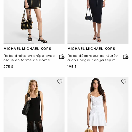
MICHAEL MICHAEL KORS
MICHAEL MICHAEL KORS
Robe droite en crêpe avec
Robe débardeur ceinturée
clous en forme de dôme
à dos nageur en jersey mat
extensible
maintenant
maintenant
275 $
195 $