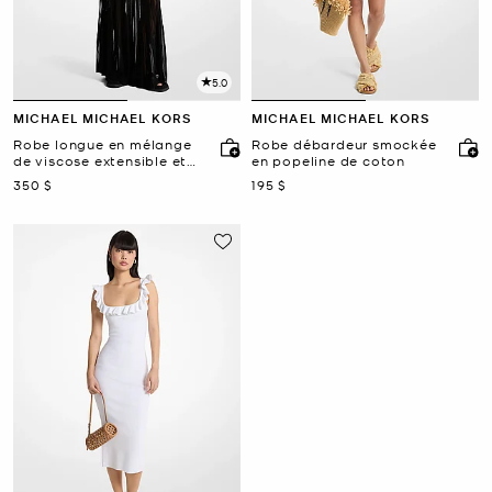
5.0
MICHAEL MICHAEL KORS
MICHAEL MICHAEL KORS
Robe longue en mélange
Robe débardeur smockée
de viscose extensible et
en popeline de coton
transparente
maintenant
maintenant
350 $
195 $