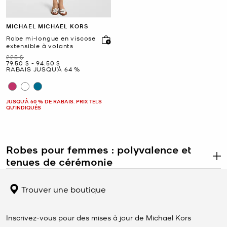
MICHAEL MICHAEL KORS
Robe mi-longue en viscose
extensible à volants
était
225 $
maintenant
to
maintenant
79.50 $
-
94.50 $
RABAIS JUSQU’À 64 %
JUSQU’À 60 % DE RABAIS. PRIX TELS
QU'INDIQUÉS
Robes pour femmes : polyvalence et
tenues de cérémonie
.
Les robes pour femmes constituent une catégorie phare conçue
pour s'adapter à un large éventail de situations, des tenues
Trouver une boutique
décontractées de jour aux occasions plus formelles. Cette
catégorie comprend des silhouettes ajustées, décontractées et
fluides qui s'adaptent à différentes préférences et différents
Inscrivez-vous pour des mises à jour de Michael Kors
environnements. Les tissus varient des matières légères pour les