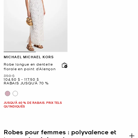
MICHAEL MICHAEL KORS
Robe longue en dentelle
florale en point d’Alençon
était
350 $
maintenant
to
maintenant
104.50 $
-
117.50 $
RABAIS JUSQU’À 70 %
JUSQU’À 60 % DE RABAIS. PRIX TELS
QU'INDIQUÉS
Robes pour femmes : polyvalence et