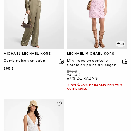
3.0
MICHAEL MICHAEL KORS
MICHAEL MICHAEL KORS
Combinaison en satin
Mini-robe en dentelle
florale en point d’Alençon
maintenant
295 $
était
295 $
maintenant
94.50 $
67 % DE RABAIS
JUSQU’À 60 % DE RABAIS. PRIX TELS
QU'INDIQUÉS