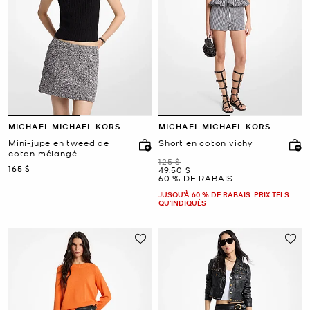
MICHAEL MICHAEL KORS
MICHAEL MICHAEL KORS
Mini-jupe en tweed de
Short en coton vichy
coton mélangé
était
125 $
maintenant
165 $
maintenant
49.50 $
60 % DE RABAIS
JUSQU’À 60 % DE RABAIS. PRIX TELS
QU'INDIQUÉS