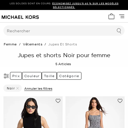
LES SOLDES SONT EN COURS.
ÉCONOMISEZ JUSQU’À 60 % SUR LES MODÈLES
SÉLECTIONNÉS.
Mon panie
Rechercher
Femme
/
Vêtements
/
Jupes Et Shorts
Jupes et shorts Noir pour femme
5
Articles
Prix
Couleur
Taille
Catégorie
Noir
Annuler les filtres
Supprimer Le Filtre Affiné(e) Par Couleur : Noir