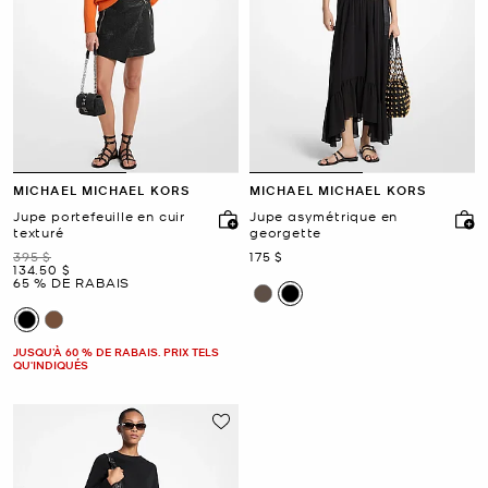
MICHAEL MICHAEL KORS
MICHAEL MICHAEL KORS
Jupe portefeuille en cuir
Jupe asymétrique en
texturé
georgette
était
maintenant
395 $
175 $
maintenant
134.50 $
65 % DE RABAIS
JUSQU’À 60 % DE RABAIS. PRIX TELS
QU'INDIQUÉS