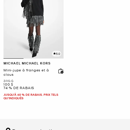
5.0
MICHAEL MICHAEL KORS
Mini-jupe à franges et à
clous
était
395 $
maintenant
100 $
74 % DE RABAIS
JUSQU’À 60 % DE RABAIS. PRIX TELS
QU'INDIQUÉS