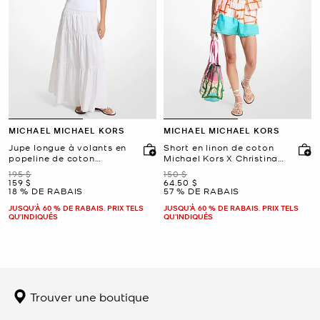
MICHAEL MICHAEL KORS
MICHAEL MICHAEL KORS
Jupe longue à volants en
Short en linon de coton
popeline de coton
Michael Kors X Christina
smockée
Zimpel
était
était
195 $
150 $
maintenant
maintenant
159 $
64.50 $
18 % DE RABAIS
57 % DE RABAIS
JUSQU’À 60 % DE RABAIS. PRIX TELS
JUSQU’À 60 % DE RABAIS. PRIX TELS
QU'INDIQUÉS
QU'INDIQUÉS
Trouver une boutique