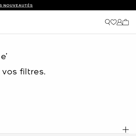
ES NOUVEAUTÉS
Mon p
e’
os filtres.
. E