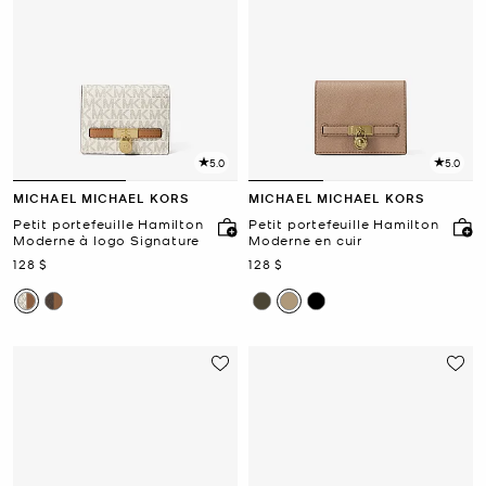
5.0
5.0
MICHAEL MICHAEL KORS
MICHAEL MICHAEL KORS
Petit portefeuille Hamilton
Petit portefeuille Hamilton
Moderne à logo Signature
Moderne en cuir
maintenant
maintenant
128 $
128 $