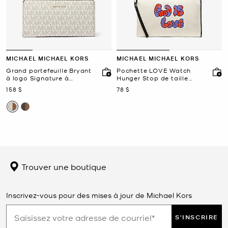
MICHAEL MICHAEL KORS
MICHAEL MICHAEL KORS
Grand portefeuille Bryant
Pochette LOVE Watch
à logo Signature à
Hunger Stop de taille
bouton-pression à l’avant
moyenne en toile de coton
maintenant
maintenant
158 $
78 $
Trouver une boutique
Inscrivez-vous pour des mises à jour de Michael Kors
S'INSCRIRE