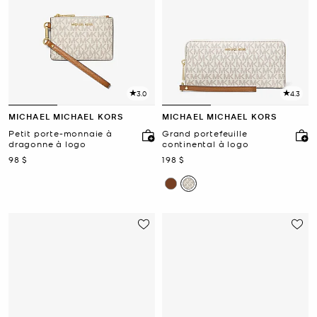
3.0
4.3
MICHAEL MICHAEL KORS
MICHAEL MICHAEL KORS
Petit porte-monnaie à
Grand portefeuille
dragonne à logo
continental à logo
maintenant
maintenant
98 $
198 $