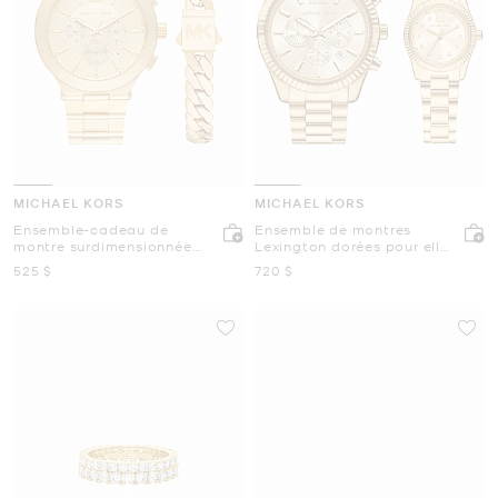
MICHAEL KORS
MICHAEL KORS
Ensemble-cadeau de
Ensemble de montres
montre surdimensionnée
Lexington dorées pour elle
de ton or et de bracelet
et lui
maintenant
maintenant
525 $
720 $
Billie