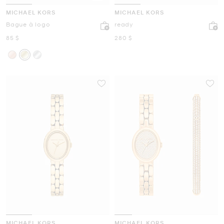
MICHAEL KORS
MICHAEL KORS
Bague à logo
ready
maintenant
maintenant
85 $
280 $
MICHAEL KORS
MICHAEL KORS