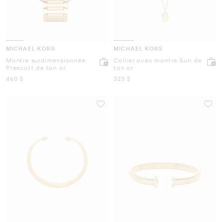
MICHAEL KORS
MICHAEL KORS
Montre surdimensionnée
Collier avec montre Suri de
Prescott de ton or
ton or
maintenant
maintenant
460 $
325 $