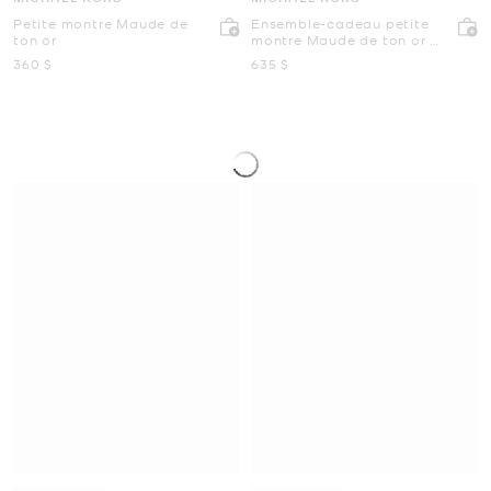
Petite montre Maude de
Ensemble-cadeau petite
ton or
montre Maude de ton or et
bracelet à pavé
maintenant
maintenant
360 $
635 $