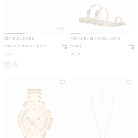
5.0
MICHAEL KORS
MICHAEL MICHAEL KORS
Bague à double pavé
ready
maintenant
maintenant
115 $
188 $