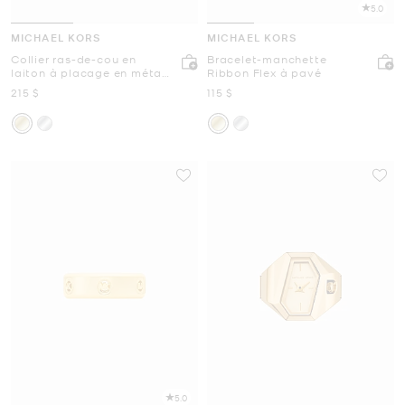
5.0
MICHAEL KORS
MICHAEL KORS
Collier ras-de-cou en
Bracelet-manchette
laiton à placage en métal
Ribbon Flex à pavé
précieux et à pavé
maintenant
maintenant
215 $
115 $
5.0