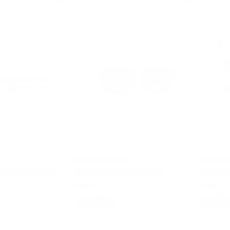
S
MICHAEL KORS
MICHAE
à pierre arrondie
Lunettes de soleil Perledo
Boucles 
maintenant
mainten
165 $
115 $