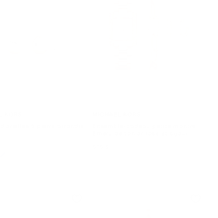
L KORS
MICHAEL KORS
d’oreilles à pierre arrondie
Ensemble-cadeau petite montre
Emery de ton or rose et bijoux
ant
maintenant
575 $