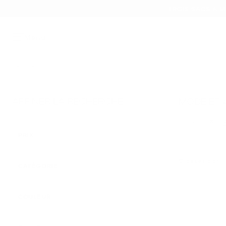
TROIS SACS À M
Menu
Femme
AFFINER LA RECHERCHE
MODE ET 
null
Supprim
PRIX
Classer par
CATÉGORIE
APPLIED
COULEUR