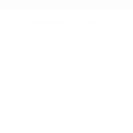
AIN PHARES. UNE INFINITÉ DE POSSIBILITÉS DE STYLE.
MAGASIN
ACCESSOIRES POUR FEMME
er le filtre Affiné(e) par Couleur : Or Rose
Annuler les filtres