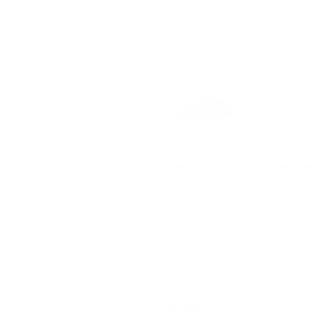
5.0
S
MICHAEL MICHAEL KORS
MICHAE
Sandale à enfiler en maille à
Boucles 
chaînes scintillante et à logo
mainten
65 $
maintenant
78 $