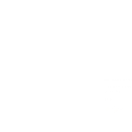
MICHAEL KOR
Collier à pend
arrondie
maintenant
85 $