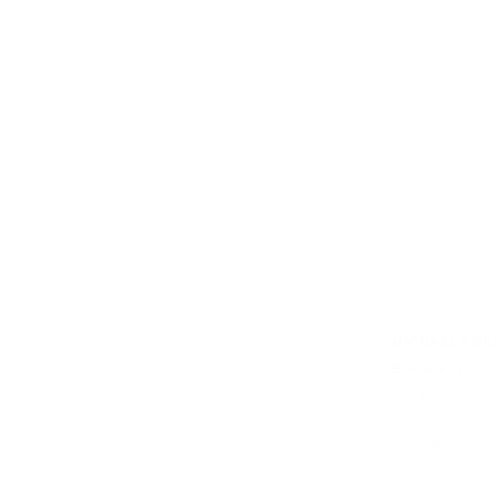
MICHAEL KOR
Bracelet-jonc 
maintenant
105 $