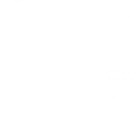
TAILLE
MICHAEL KOR
Bague à logo
maintenant
85 $