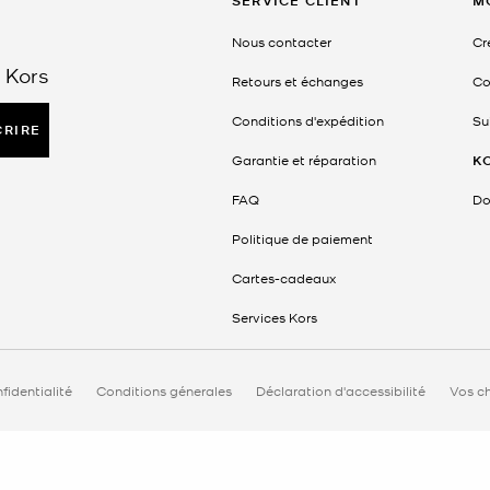
SERVICE CLIENT
M
Nous contacter
Cr
 Kors
Retours et échanges
Co
Conditions d'expédition
Su
CRIRE
Garantie et réparation
K
FAQ
Do
Politique de paiement
Cartes-cadeaux
Services Kors
fidentialité
Conditions génerales
Déclaration d'accessibilité
Vos ch