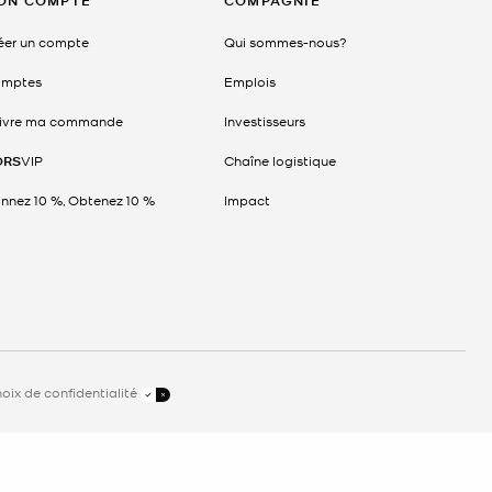
ON COMPTE
COMPAGNIE
éer un compte
Qui sommes-nous?
mptes
Emplois
ivre ma commande
Investisseurs
ORS
VIP
Chaîne logistique
nnez 10 %, Obtenez 10 %
Impact
oix de confidentialité