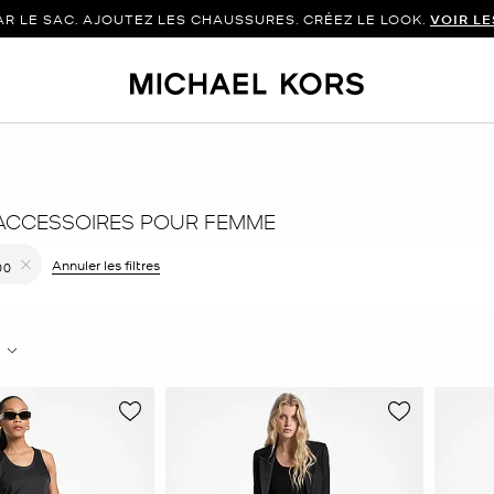
 LE SAC. AJOUTEZ LES CHAUSSURES. CRÉEZ LE LOOK.
VOIR L
ACCESSOIRES POUR FEMME
r le filtre Affiné(e) par Couleur : Noir
Annuler les filtres
00
Supprimer le filtre Affiné(e) par Taille : 00