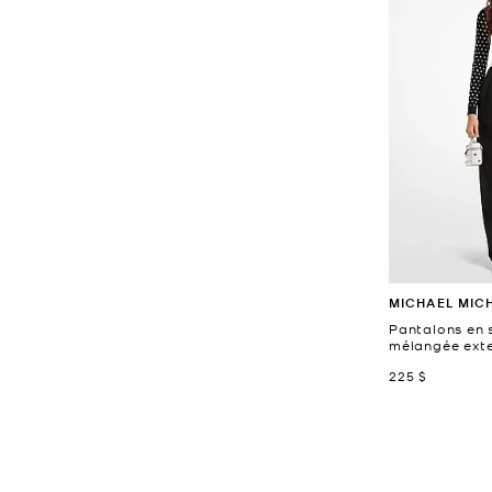
MICHAEL MIC
Pantalons en 
mélangée exte
maintenant
225 $