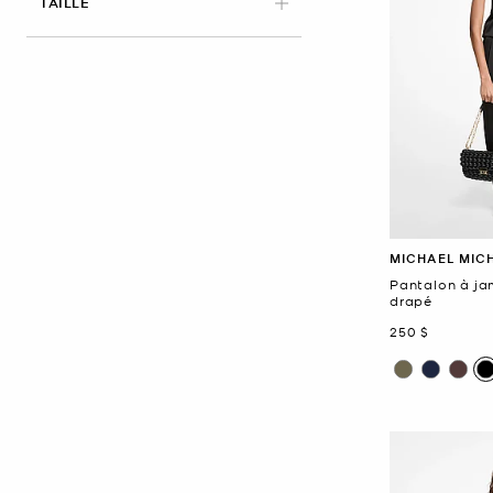
APPLIED
TAILLE
MICHAEL MIC
Pantalon à ja
drapé
maintenant
250 $