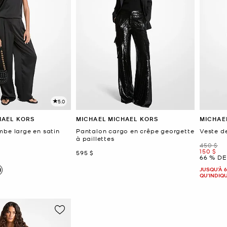
5.0
HAEL KORS
MICHAEL MICHAEL KORS
MICHAE
mbe large en satin
Pantalon cargo en crêpe georgette
Veste d
à paillettes
était
450 $
mainten
150 $
maintenant
595 $
66 % DE
JUSQU’À 6
QU'INDIQ