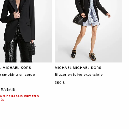
L MICHAEL KORS
MICHAEL MICHAEL KORS
e smoking en sergé
Blazer en laine extensible
maintenant
350 $
ant
 RABAIS
0 % DE RABAIS. PRIX TELS
UÉS