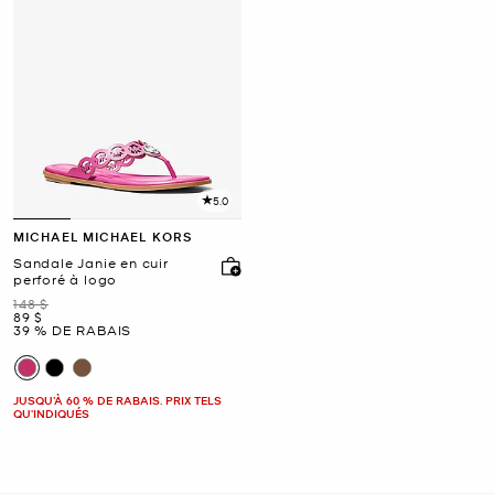
5.0
MICHAEL MICHAEL KORS
Sandale Janie en cuir
perforé à logo
était
148 $
maintenant
89 $
39 % DE RABAIS
JUSQU’À 60 % DE RABAIS. PRIX TELS
QU'INDIQUÉS