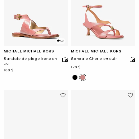
5.0
MICHAEL MICHAEL KORS
MICHAEL MICHAEL KORS
Sandale de plage Irene en
Sandale Cherie en cuir
cuir
maintenant
178 $
maintenant
188 $