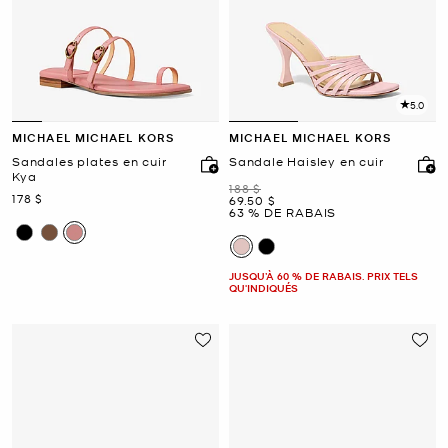
5.0
MICHAEL MICHAEL KORS
MICHAEL MICHAEL KORS
Sandales plates en cuir
Sandale Haisley en cuir
Kya
était
188 $
maintenant
178 $
maintenant
69.50 $
63 % DE RABAIS
JUSQU’À 60 % DE RABAIS. PRIX TELS
QU'INDIQUÉS