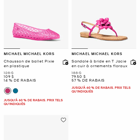
MICHAEL MICHAEL KORS
MICHAEL MICHAEL KORS
Chausson de ballet Pixie
Sandale à bride en T Jacie
en plastique
en cuir à ornements floraux
était
était
128 $
188 $
maintenant
maintenant
109 $
79.50 $
14 % DE RABAIS
57 % DE RABAIS
JUSQU’À 60 % DE RABAIS. PRIX TELS
QU'INDIQUÉS
JUSQU’À 60 % DE RABAIS. PRIX TELS
QU'INDIQUÉS