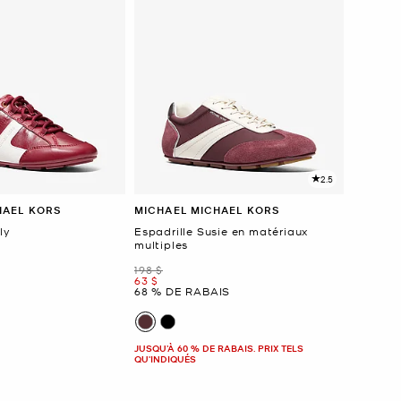
2.5
HAEL KORS
MICHAEL MICHAEL KORS
ly
Espadrille Susie en matériaux
multiples
était
198 $
maintenant
63 $
68 % DE RABAIS
JUSQU’À 60 % DE RABAIS. PRIX TELS
QU'INDIQUÉS