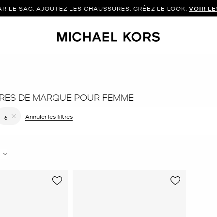
 LE SAC. AJOUTEZ LES CHAUSSURES. CRÉEZ LE LOOK.
VOIR L
RES DE MARQUE POUR FEMME
er le filtre Affiné(e) par Couleur : Rouge
Annuler les filtres
6
Supprimer le filtre Affiné(e) par Taille : 6