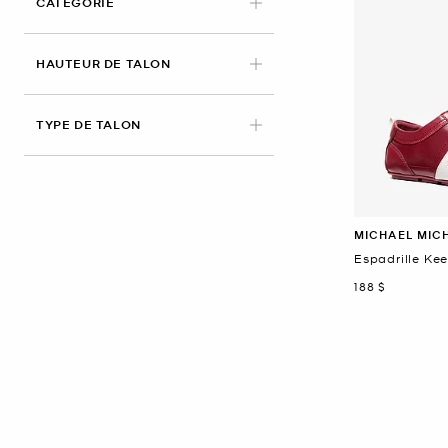
CATÉGORIE
HAUTEUR DE TALON
TYPE DE TALON
MICHAEL MIC
Espadrille Kee
maintenant
188 $