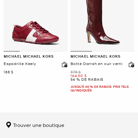
MICHAEL MICHAEL KORS
MICHAEL MICHAEL KORS
Espadrille Keely
Botte Darrah en cuir verni
maintenant
était
188 $
378 $
maintenant
164.50 $
56 % DE RABAIS
JUSQU’À 60 % DE RABAIS. PRIX TELS
QU'INDIQUÉS
Trouver une boutique