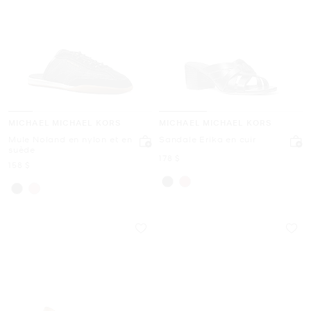
MICHAEL MICHAEL KORS
MICHAEL MICHAEL KORS
Mule Noland en nylon et en
Sandale Erika en cuir
suède
maintenant
178 $
maintenant
158 $