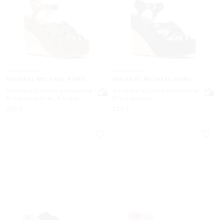
MICHAEL MICHAEL KORS
MICHAEL MICHAEL KORS
Sandale à talon compensé
Sandale à talon compensé
Erika en cuir et à logo
Erika en cuir
Signature
maintenant
maintenant
228 $
228 $