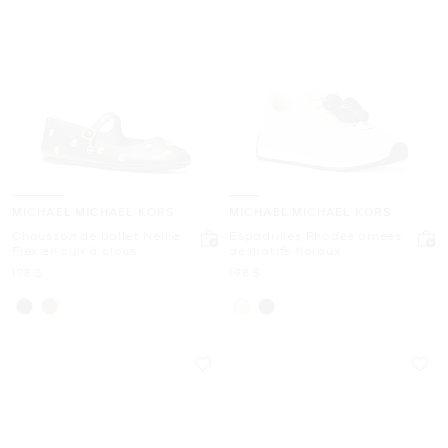
MICHAEL MICHAEL KORS
MICHAEL MICHAEL KORS
Chausson de ballet Nellie
Espadrilles Rhodes ornées
Flex en cuir à clous
de motifs floraux
maintenant
maintenant
178 $
198 $