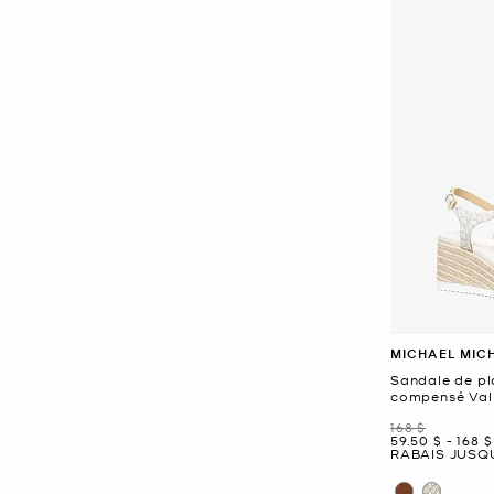
MICHAEL MIC
Sandale de pl
compensé Val 
était
168 $
maintenant
to
main
59.50 $
-
168 $
RABAIS JUSQU