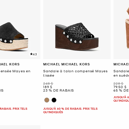
4.3
HAEL KORS
MICHAEL MICHAEL KORS
MICHAE
ensée Mayes en
Sandale à talon compensé Mayes
Sandale
tissée
en suèd
était
était
248 $
228 $
maintenant
mainten
189 $
79.50 $
IS
23 % DE RABAIS
65 % DE
JUSQU’À 6
QU'INDIQ
RABAIS. PRIX TELS
JUSQU’À 60 % DE RABAIS. PRIX TELS
QU'INDIQUÉS