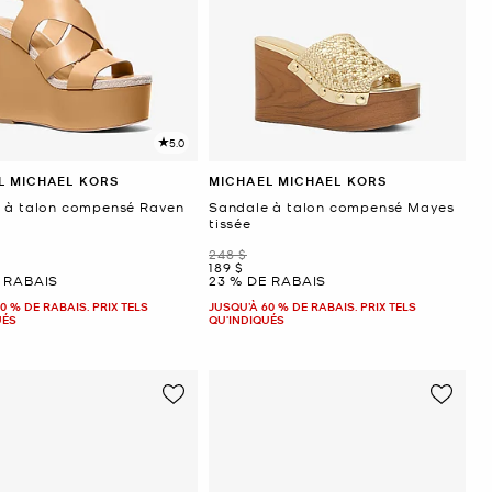
5.0
L MICHAEL KORS
MICHAEL MICHAEL KORS
 à talon compensé Raven
Sandale à talon compensé Mayes
tissée
était
248 $
ant
maintenant
189 $
 RABAIS
23 % DE RABAIS
0 % DE RABAIS. PRIX TELS
JUSQU’À 60 % DE RABAIS. PRIX TELS
UÉS
QU'INDIQUÉS