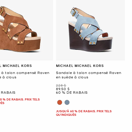
L MICHAEL KORS
MICHAEL MICHAEL KORS
 à talon compensé Raven
Sandale à talon compensé Raven
e à clous
en suède à clous
était
228 $
ant
maintenant
89.50 $
 RABAIS
60 % DE RABAIS
0 % DE RABAIS. PRIX TELS
UÉS
JUSQU’À 60 % DE RABAIS. PRIX TELS
QU'INDIQUÉS