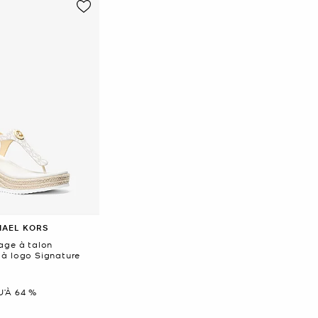
HAEL KORS
age à talon
à logo Signature
tenant
’À 64 %