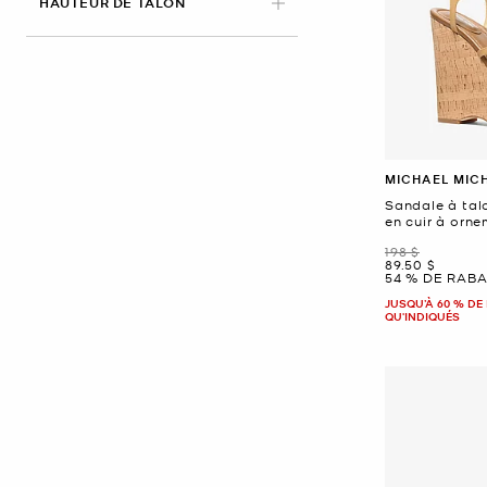
HAUTEUR DE TALON
MICHAEL MIC
Sandale à tal
en cuir à orne
était
198 $
maintenant
89.50 $
54 % DE RABA
JUSQU’À 60 % DE 
QU'INDIQUÉS