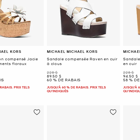
HAEL KORS
MICHAEL MICHAEL KORS
MICHAE
on compensé Jacie
Sandale compensée Raven en cuir
Sandale
ments floraux
à clous
en cuir
était
était
228 $
228 $
maintenant
mainten
89.50 $
94.50 $
IS
60 % DE RABAIS
58 % DE
RABAIS. PRIX TELS
JUSQU’À 60 % DE RABAIS. PRIX TELS
JUSQU’À 6
QU'INDIQUÉS
QU'INDIQ