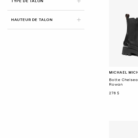
TYPE DE TALON
HAUTEUR DE TALON
MICHAEL MIC
Botte Chelsea 
Rowan
maintenant
278 $