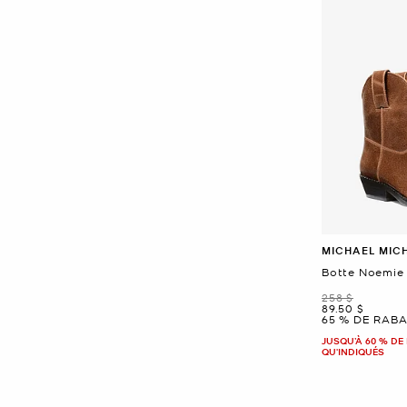
MICHAEL MIC
Botte Noemie e
était
258 $
maintenant
89.50 $
65 % DE RABA
JUSQU’À 60 % DE 
QU'INDIQUÉS