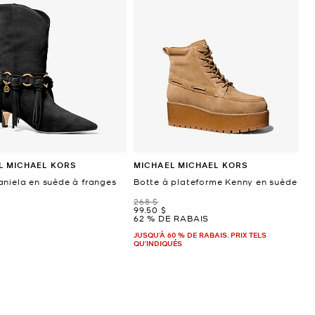
L MICHAEL KORS
MICHAEL MICHAEL KORS
aniela en suède à franges
Botte à plateforme Kenny en suède
ant
était
268 $
maintenant
99.50 $
62 % DE RABAIS
JUSQU’À 60 % DE RABAIS. PRIX TELS
QU'INDIQUÉS