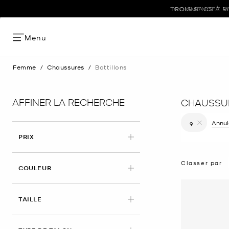
TROIS SACS À M
COMMENCEZ PAR
Menu
Femme
/
Chaussures
/
Bottillons
AFFINER LA RECHERCHE
CHAUSSUR
Annule
9
Supprimer le
PRIX
Classer par
COULEUR
APPLIED
TAILLE