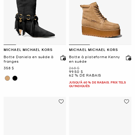
MICHAEL MICHAEL KORS
MICHAEL MICHAEL KORS
Botte Daniela en suède à
Botte à plateforme Kenny
franges
en suède
maintenant
était
358 $
268 $
maintenant
99.50 $
62 % DE RABAIS
JUSQU’À 60 % DE RABAIS. PRIX TELS
QU'INDIQUÉS