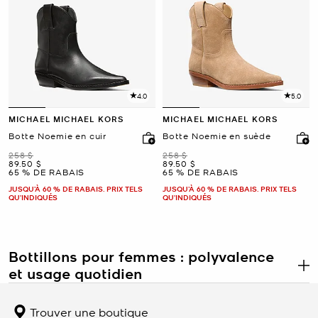
4.0
5.0
MICHAEL MICHAEL KORS
MICHAEL MICHAEL KORS
Botte Noemie en cuir
Botte Noemie en suède
était
était
258 $
258 $
maintenant
maintenant
89.50 $
89.50 $
65 % DE RABAIS
65 % DE RABAIS
JUSQU’À 60 % DE RABAIS. PRIX TELS
JUSQU’À 60 % DE RABAIS. PRIX TELS
QU'INDIQUÉS
QU'INDIQUÉS
Bottillons pour femmes : polyvalence
et usage quotidien
.
Les bottillons pour femmes constituent une catégorie de
chaussures incontournable, conçue pour allier fonctionnalité et
Trouver une boutique