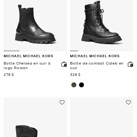
MICHAEL MICHAEL KORS
MICHAEL MICHAEL KORS
Botte Chelsea en cuir à
Botte de combat Caleb en
logo Rowan
cuir
maintenant
maintenant
278 $
328 $