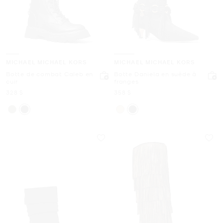
MICHAEL MICHAEL KORS
MICHAEL MICHAEL KORS
Botte de combat Caleb en
Botte Daniela en suède à
cuir
franges
maintenant
maintenant
328 $
358 $