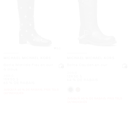
5.0
MICHAEL MICHAEL KORS
MICHAEL MICHAEL KORS
Botte Matilda Flex en cuir
Botte Cayden en cuir
à clous
était
398 $
était
458 $
maintenant
139.50 $
maintenant
159.50 $
64 % DE RABAIS
65 % DE RABAIS
JUSQU’À 60 % DE RABAIS. PRIX TELS
QU'INDIQUÉS
JUSQU’À 60 % DE RABAIS. PRIX TELS
QU'INDIQUÉS