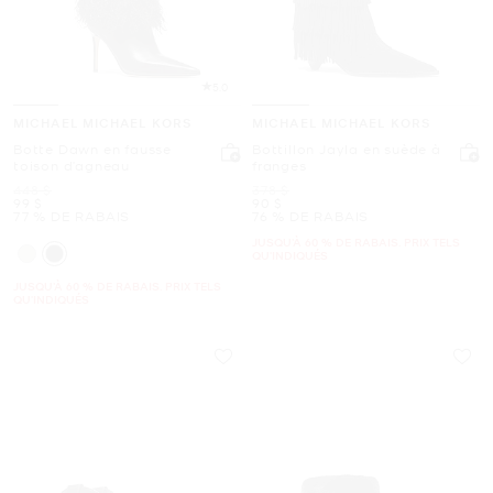
5.0
MICHAEL MICHAEL KORS
MICHAEL MICHAEL KORS
Botte Dawn en fausse
Bottillon Jayla en suède à
toison d’agneau
franges
était
était
448 $
378 $
maintenant
maintenant
99 $
90 $
77 % DE RABAIS
76 % DE RABAIS
JUSQU’À 60 % DE RABAIS. PRIX TELS
QU'INDIQUÉS
JUSQU’À 60 % DE RABAIS. PRIX TELS
QU'INDIQUÉS