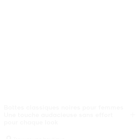
Bottes classiques noires pour femmes
Une touche audacieuse sans effort
.
pour chaque look
Aucune garde-robe n’est complète sans une paire de bottes noires
pour femmes. Intemporels et polyvalents, ces modèles sont conçus
Trouver une boutique