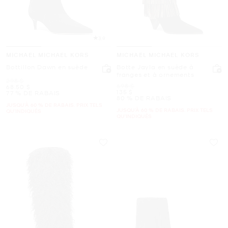
3.9
MICHAEL MICHAEL KORS
MICHAEL MICHAEL KORS
Bottillon Dawn en suède
Botte Jayla en suède à
franges et à ornements
était
298 $
était
698 $
maintenant
68.50 $
maintenant
135 $
77 % DE RABAIS
80 % DE RABAIS
JUSQU’À 60 % DE RABAIS. PRIX TELS
JUSQU’À 60 % DE RABAIS. PRIX TELS
QU'INDIQUÉS
QU'INDIQUÉS