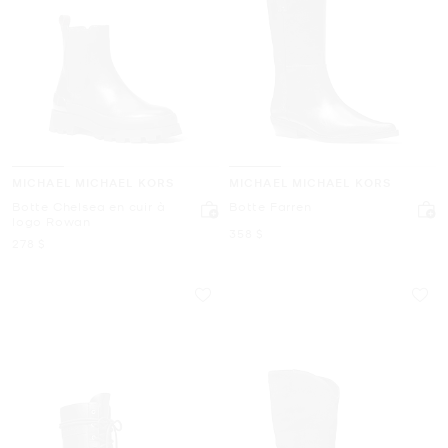
MICHAEL MICHAEL KORS
MICHAEL MICHAEL KORS
Botte Chelsea en cuir à
Botte Farren
logo Rowan
maintenant
358 $
maintenant
278 $