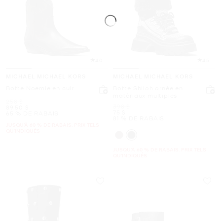
4.0
4.5
MICHAEL MICHAEL KORS
MICHAEL MICHAEL KORS
Botte Noemie en cuir
Botte Shiloh ornée en
matériaux multiples
était
258 $
était
398 $
maintenant
89.50 $
maintenant
75 $
65 % DE RABAIS
81 % DE RABAIS
JUSQU’À 60 % DE RABAIS. PRIX TELS
QU'INDIQUÉS
JUSQU’À 60 % DE RABAIS. PRIX TELS
QU'INDIQUÉS