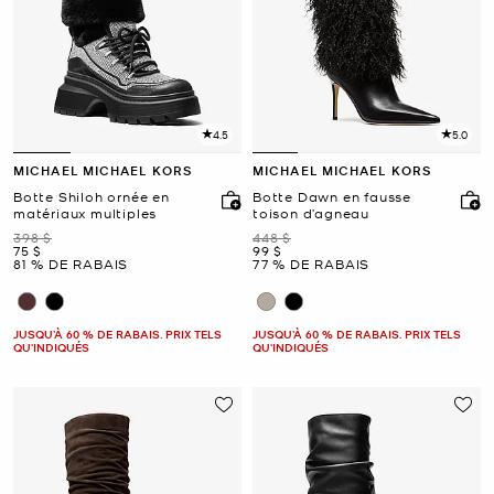
4.5
5.0
MICHAEL MICHAEL KORS
MICHAEL MICHAEL KORS
Botte Shiloh ornée en
Botte Dawn en fausse
matériaux multiples
toison d’agneau
était
était
398 $
448 $
maintenant
maintenant
75 $
99 $
81 % DE RABAIS
77 % DE RABAIS
JUSQU’À 60 % DE RABAIS. PRIX TELS
JUSQU’À 60 % DE RABAIS. PRIX TELS
QU'INDIQUÉS
QU'INDIQUÉS