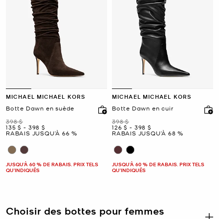
MICHAEL MICHAEL KORS
MICHAEL MICHAEL KORS
Botte Dawn en suède
Botte Dawn en cuir
était
était
398 $
398 $
maintenant
to
maintenant
maintenant
to
maintenant
135 $
-
398 $
126 $
-
398 $
RABAIS JUSQU’À 66 %
RABAIS JUSQU’À 68 %
JUSQU’À 60 % DE RABAIS. PRIX TELS
JUSQU’À 60 % DE RABAIS. PRIX TELS
QU'INDIQUÉS
QU'INDIQUÉS
Choisir des bottes pour femmes