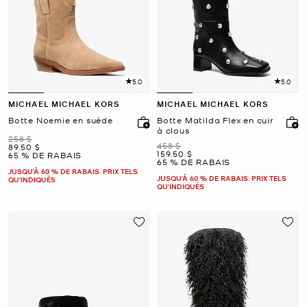
5.0
5.0
MICHAEL MICHAEL KORS
MICHAEL MICHAEL KORS
Botte Noemie en suède
Botte Matilda Flex en cuir
à clous
était
258 $
était
458 $
maintenant
89.50 $
maintenant
159.50 $
65 % DE RABAIS
65 % DE RABAIS
JUSQU’À 60 % DE RABAIS. PRIX TELS
JUSQU’À 60 % DE RABAIS. PRIX TELS
QU'INDIQUÉS
QU'INDIQUÉS