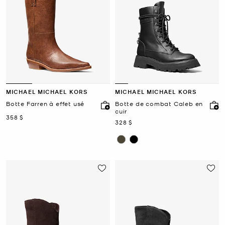
MICHAEL MICHAEL KORS
MICHAEL MICHAEL KORS
Botte Farren à effet usé
Botte de combat Caleb en
cuir
maintenant
358 $
maintenant
328 $