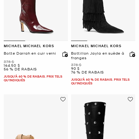
MICHAEL MICHAEL KORS
MICHAEL MICHAEL KORS
Botte Darrah en cuir verni
Bottillon Jayla en suède à
franges
était
378 $
était
378 $
maintenant
164.50 $
maintenant
90 $
56 % DE RABAIS
76 % DE RABAIS
JUSQU’À 60 % DE RABAIS. PRIX TELS
JUSQU’À 60 % DE RABAIS. PRIX TELS
QU'INDIQUÉS
QU'INDIQUÉS