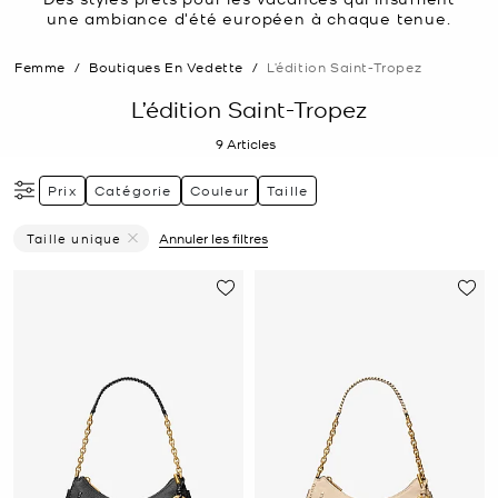
une ambiance d'été européen à chaque tenue.
Femme
/
Boutiques En Vedette
/
L’édition Saint-Tropez
L’édition Saint-Tropez
9
Articles
Prix
Catégorie
Couleur
Taille
Taille unique
Annuler les filtres
Supprimer le filtre Affiné(e) par Taille : Taille unique