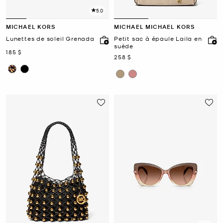
5.0
MICHAEL KORS
MICHAEL MICHAEL KORS
Lunettes de soleil Grenada
Petit sac à épaule Laila en
suède
maintenant
185 $
maintenant
258 $