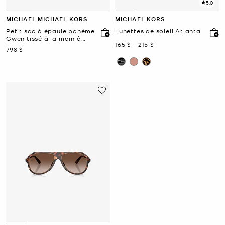
5.0
MICHAEL MICHAEL KORS
MICHAEL KORS
Petit sac à épaule bohème
Lunettes de soleil Atlanta
Gwen tissé à la main à
maintenant
to
maintenant
165 $
-
215 $
clous en édition limitée
maintenant
798 $