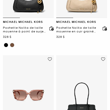
MICHAEL MICHAEL KORS
MICHAEL MICHAEL KORS
Pochette Nolita de taille
Pochette Nolita de taille
moyenne à point de surjet
moyenne en cuir grainé
et en cuir grainé avec
avec chaîne
maintenant
maintenant
328 $
328 $
chaîne