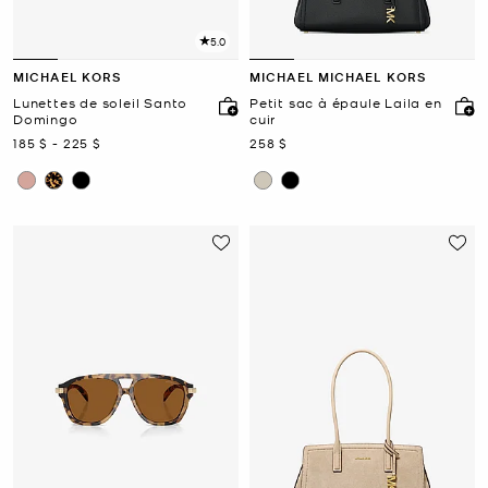
5.0
MICHAEL KORS
MICHAEL MICHAEL KORS
Lunettes de soleil Santo
Petit sac à épaule Laila en
Domingo
cuir
maintenant
to
maintenant
maintenant
185 $
-
225 $
258 $