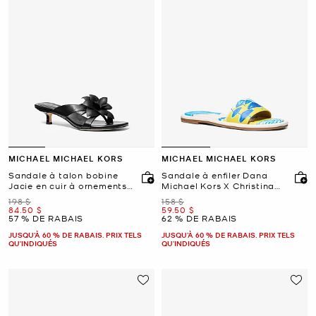
MICHAEL MICHAEL KORS
MICHAEL MICHAEL KORS
Sandale à talon bobine
Sandale à enfiler Dana
Jacie en cuir à ornements
Michael Kors X Christina
floraux
Zimpel
était
était
198 $
158 $
maintenant
maintenant
84.50 $
59.50 $
57 % DE RABAIS
62 % DE RABAIS
JUSQU’À 60 % DE RABAIS. PRIX TELS
JUSQU’À 60 % DE RABAIS. PRIX TELS
QU'INDIQUÉS
QU'INDIQUÉS