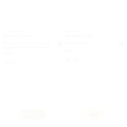
MICHAEL KORS
MICHAEL KORS
Bague rivière en zircones
Bague carrée
cubiques taille marquise
maintenant
85 $
maintenant
105 $