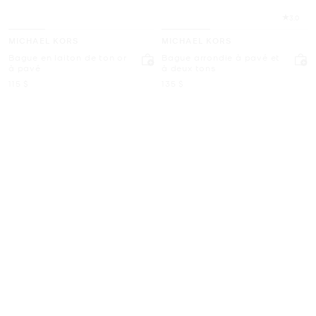
3.0
MICHAEL KORS
MICHAEL KORS
Bague en laiton de ton or
Bague arrondie à pavé et
à pavé
à deux tons
maintenant
maintenant
115 $
135 $