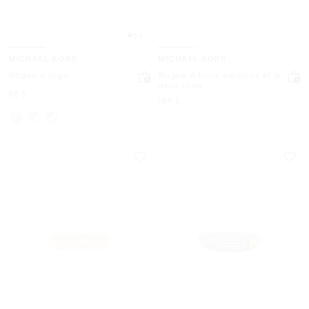
5.0
MICHAEL KORS
MICHAEL KORS
Bague à logo
Bague à trois maillons et à
deux tons
maintenant
85 $
maintenant
105 $