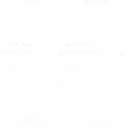
MICHAEL KORS
MICHAEL KORS
Bague torsadée
Bague léopard à pavé
maintenant
maintenant
85 $
115 $