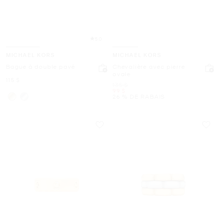
5.0
MICHAEL KORS
MICHAEL KORS
Bague à double pavé
Chevalière avec pierre
ovale
maintenant
115 $
était
135 $
maintenant
99 $
26 % DE RABAIS