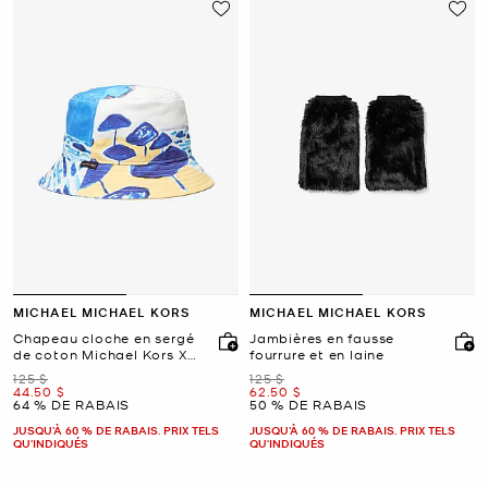
MICHAEL MICHAEL KORS
MICHAEL MICHAEL KORS
Chapeau cloche en sergé
Jambières en fausse
de coton Michael Kors X
fourrure et en laine
Christina Zimpel
était
était
125 $
125 $
maintenant
maintenant
44.50 $
62.50 $
64 % DE RABAIS
50 % DE RABAIS
JUSQU’À 60 % DE RABAIS. PRIX TELS
JUSQU’À 60 % DE RABAIS. PRIX TELS
QU'INDIQUÉS
QU'INDIQUÉS