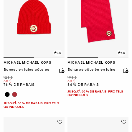
3.0
5.0
MICHAEL MICHAEL KORS
MICHAEL MICHAEL KORS
Bonnet en laine côtelée
Écharpe côtelée en laine
était
était
128 $
198 $
maintenant
maintenant
30 $
30 $
76 % DE RABAIS
84 % DE RABAIS
JUSQU’À 60 % DE RABAIS. PRIX TELS
QU'INDIQUÉS
JUSQU’À 60 % DE RABAIS. PRIX TELS
QU'INDIQUÉS