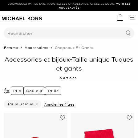
COMMENCEZ PAR LE SAC. AJOUTEZ LES CHAUSSURES. CRÉEZ LE LOOK.
VOIR LES
NOUVEAUTÉS
Mon panie
Rechercher
Femme
/
Accessoires
/
Chapeaux Et Gants
Accessories et bijoux-Taille unique Tuques
et gants
6
Articles
Prix
Couleur
Taille
Taille unique
Annuler les filtres
Supprimer le filtre Affiné(e) par Taille : Taille unique