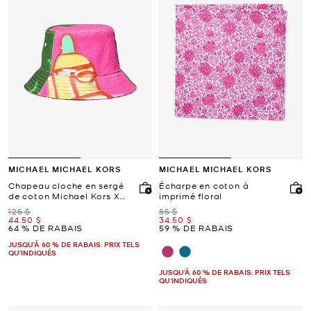
MICHAEL MICHAEL KORS
MICHAEL MICHAEL KORS
Chapeau cloche en sergé
Écharpe en coton à
de coton Michael Kors X
imprimé floral
Christina Zimpel
était
était
125 $
85 $
maintenant
maintenant
44.50 $
34.50 $
64 % DE RABAIS
59 % DE RABAIS
JUSQU’À 60 % DE RABAIS. PRIX TELS
QU'INDIQUÉS
JUSQU’À 60 % DE RABAIS. PRIX TELS
QU'INDIQUÉS