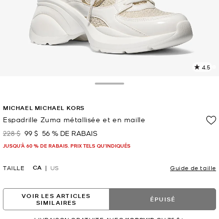
4.5
L
l
5
Toggle Drawer
c
L
MICHAEL MICHAEL KORS
v
l
Espadrille Zuma métallisée et en maille
p
228 $
99 $
56 % DE RABAIS
était
maintenant
JUSQU’À 60 % DE RABAIS. PRIX TELS QU'INDIQUÉS
CA
TAILLE
US
Guide de taille
VOIR LES ARTICLES
ÉPUISÉ
SIMILAIRES