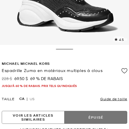
4.5
L
l
3
Toggle Drawer
c
L
MICHAEL MICHAEL KORS
v
l
Espadrille Zuma en matériaux multiples à clous
p
228 $
69.50 $
69 % DE RABAIS
était
maintenant
JUSQU’À 60 % DE RABAIS. PRIX TELS QU'INDIQUÉS
CA
TAILLE
US
Guide de taille
VOIR LES ARTICLES
ÉPUISÉ
SIMILAIRES