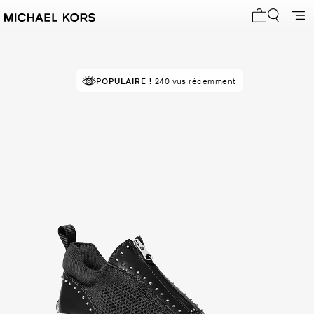
Mon panier 
POPULAIRE !
240 vus récemment