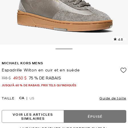
4.8
L
l
3
Toggle Drawer
c
L
MICHAEL KORS MENS
v
l
Espadrille Wilton en cuir et en suède
p
198 $
49.50 $
75 % DE RABAIS
était
maintenant
JUSQU’À 60 % DE RABAIS. PRIX TELS QU'INDIQUÉS
CA
TAILLE
US
Guide de taille
VOIR LES ARTICLES
ÉPUISÉ
SIMILAIRES