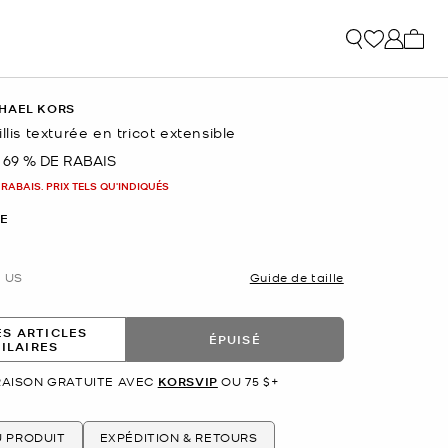
Mon p
HAEL KORS
llis texturée en tricot extensible
69 % DE RABAIS
nant
 RABAIS. PRIX TELS QU'INDIQUÉS
E
US
Guide de taille
ES ARTICLES
ÉPUISÉ
MILAIRES
RAISON GRATUITE AVEC
KORSVIP
OU 75 $+
U PRODUIT
EXPÉDITION & RETOURS