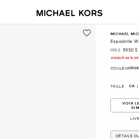
MICHAEL MIC
Espadrille Wi
198 $
59.50 $
était
mainte
JUSQU’À 60 % DE
ROS
COULEUR
CA
TAILLE
VOIR L
SI
LIV
DÉTAILS D