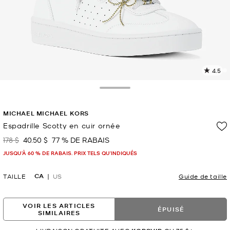
4.5
L
l
11
Toggle Drawer
c
L
MICHAEL MICHAEL KORS
v
l
Espadrille Scotty en cuir ornée
p
178 $
40.50 $
77 % DE RABAIS
était
maintenant
JUSQU’À 60 % DE RABAIS. PRIX TELS QU'INDIQUÉS
CA
TAILLE
US
Guide de taille
VOIR LES ARTICLES
ÉPUISÉ
SIMILAIRES