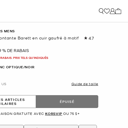
Mon p
RS MENS
ontante Barett en cuir gaufré à motif
4.7
Lire
les
18
9 % DE RABAIS
nant
commentaires.
Lien
 RABAIS. PRIX TELS QU'INDIQUÉS
vers
la
NC OPTIQUE/NOIR
même
page.
US
Guide de taille
ES ARTICLES
ÉPUISÉ
MILAIRES
RAISON GRATUITE AVEC
KORSVIP
OU 75 $+