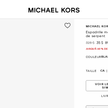
MICHAEL KO
Espadrille m
de serpent
328 $
35 $
8
était
mainte
JUSQU’À 60 % DE
BLA
COULEUR
CA
TAILLE
VOIR L
SI
LIV