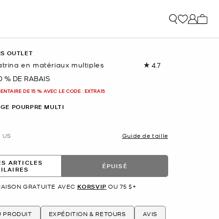
Mon p
RS OUTLET
atrina en matériaux multiples
4.7
Lire
les
0 % DE RABAIS
nant
95
commentaires.
NTAIRE DE 15 % AVEC LE CODE : EXTRA15
Lien
vers
GE POURPRE MULTI
la
même
page.
US
Guide de taille
ES ARTICLES
ÉPUISÉ
MILAIRES
RAISON GRATUITE AVEC
KORSVIP
OU 75 $+
U PRODUIT
EXPÉDITION & RETOURS
AVIS