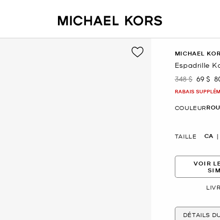
MICHAEL KO
Espadrille K
348 $
69 $
8
était
mainte
RABAIS SUPPLÉME
ROU
COULEUR
CA
TAILLE
VOIR L
SI
LIV
DÉTAILS D