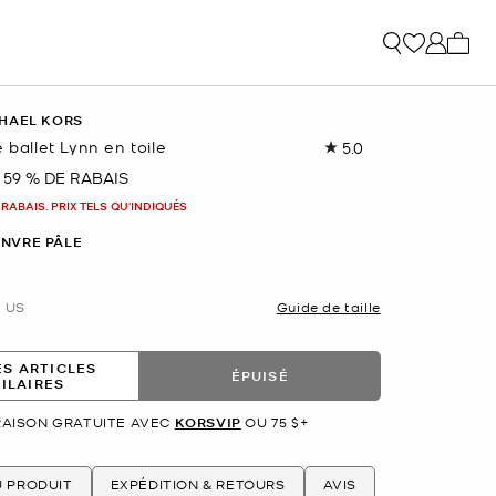
Mon p
HAEL KORS
e ballet Lynn en toile
5.0
Lire
1
59 % DE RABAIS
nant
commentaire.
Lien
 RABAIS. PRIX TELS QU'INDIQUÉS
vers
la
NVRE PÂLE
même
page.
US
Guide de taille
ES ARTICLES
ÉPUISÉ
MILAIRES
RAISON GRATUITE AVEC
KORSVIP
OU 75 $+
U PRODUIT
EXPÉDITION & RETOURS
AVIS