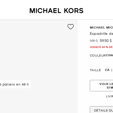
MICHAEL MIC
Espadrille d
148 $
59.50 $
était
mainte
JUSQU’À 60 % DE
CHA
COULEUR
CA
TAILLE
VOIR L
 paniers en 48 h
SI
LIV
DÉTAILS D