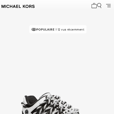
Mon panier 
POPULAIRE !
12 vus récemment