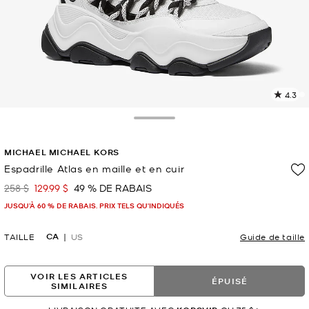
4.3
L
l
8
Toggle Drawer
c
L
MICHAEL MICHAEL KORS
v
l
Espadrille Atlas en maille et en cuir
p
258 $
129.99 $
49 % DE RABAIS
était
maintenant
JUSQU’À 60 % DE RABAIS. PRIX TELS QU'INDIQUÉS
CA
TAILLE
US
Guide de taille
VOIR LES ARTICLES
ÉPUISÉ
SIMILAIRES