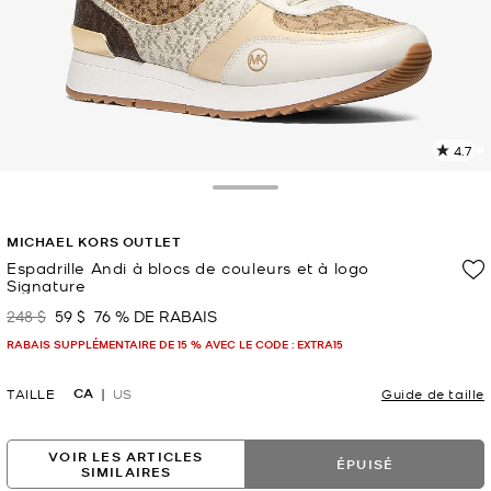
4.7
L
l
3
Toggle Drawer
c
L
MICHAEL KORS OUTLET
v
l
Espadrille Andi à blocs de couleurs et à logo
Signature
p
248 $
59 $
76 % DE RABAIS
était
maintenant
RABAIS SUPPLÉMENTAIRE DE 15 % AVEC LE CODE : EXTRA15
CA
TAILLE
US
Guide de taille
VOIR LES ARTICLES
ÉPUISÉ
SIMILAIRES