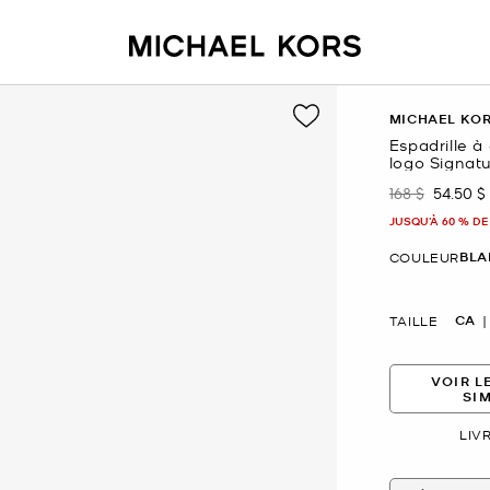
MICHAEL KO
Espadrille à
logo Signat
168 $
54.50 $
était
mainte
JUSQU’À 60 % DE
BLA
COULEUR
CA
TAILLE
VOIR L
SI
LIV