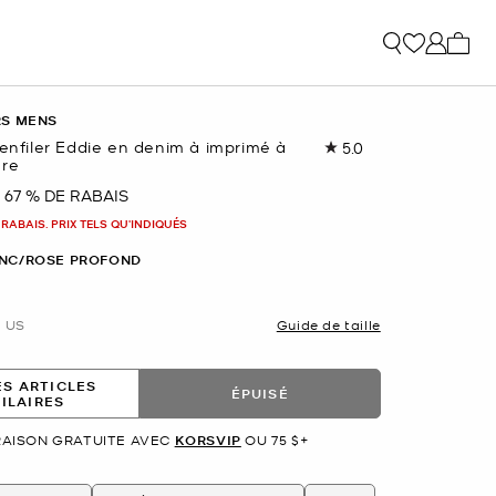
Mon p
RS MENS
 enfiler Eddie en denim à imprimé à
5.0
Lire
ure
les
3
67 % DE RABAIS
nant
commentaires.
Lien
 RABAIS. PRIX TELS QU'INDIQUÉS
vers
la
NC/ROSE PROFOND
même
page.
US
Guide de taille
ES ARTICLES
ÉPUISÉ
MILAIRES
RAISON GRATUITE AVEC
KORSVIP
OU 75 $+