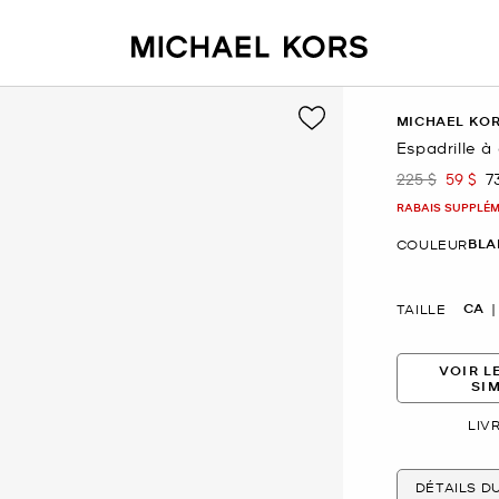
MICHAEL KO
Espadrille à 
225 $
59 $
7
était
mainte
RABAIS SUPPLÉME
BLA
COULEUR
CA
TAILLE
VOIR L
SI
LIV
DÉTAILS D