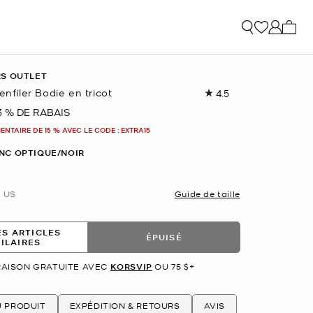
Mon p
RS OUTLET
enfiler Bodie en tricot
4.5
Lire
les
3 % DE RABAIS
nant
322
commentaires.
NTAIRE DE 15 % AVEC LE CODE : EXTRA15
Lien
vers
NC OPTIQUE/NOIR
la
même
page.
US
Guide de taille
ES ARTICLES
ÉPUISÉ
MILAIRES
RAISON GRATUITE AVEC
KORSVIP
OU 75 $+
U PRODUIT
EXPÉDITION & RETOURS
AVIS